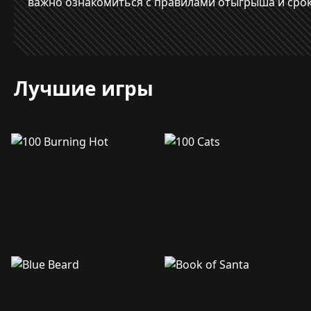
важно ознакомиться с правилами отыгрыша и срок
Лучшие игры