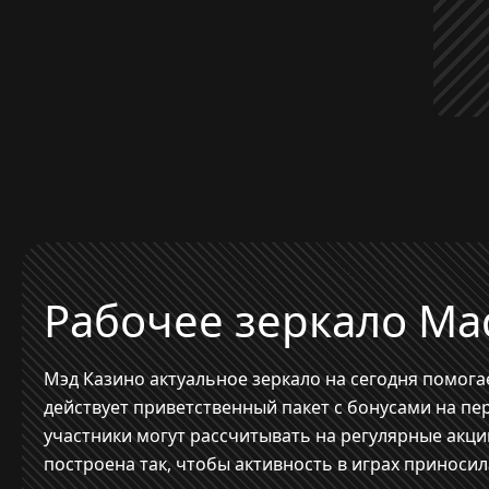
Рабочее зеркало Mad
Мэд Казино актуальное зеркало на сегодня помога
действует приветственный пакет с бонусами на п
участники могут рассчитывать на регулярные акц
построена так, чтобы активность в играх принос