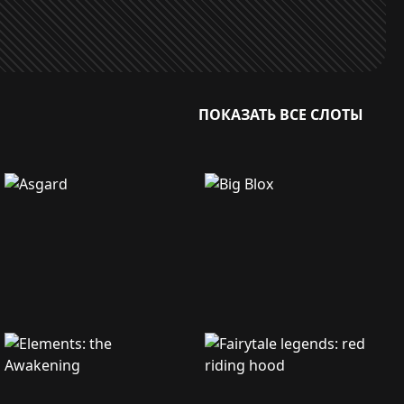
ПОКАЗАТЬ ВСЕ СЛОТЫ