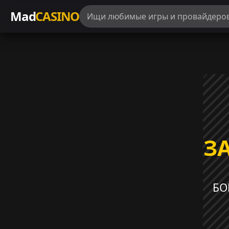
Mad
CASINO
З
БО