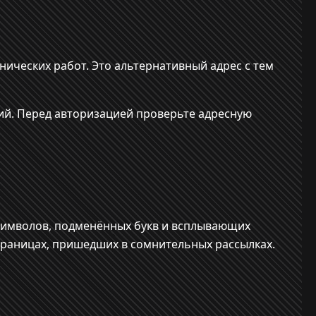
нических работ. Это альтернативный адрес с тем
ий. Перед авторизацией проверьте адресную
 символов, подменённых букв и всплывающих
страницах, пришедших в сомнительных рассылках.