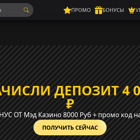
ПРОМО
БОНУСЫ
V
АЧИСЛИ ДЕПОЗИТ 4 0
₽
НУС ОТ Мэд Казино 8000 Руб + промо код на
ПОЛУЧИТЬ СЕЙЧАС