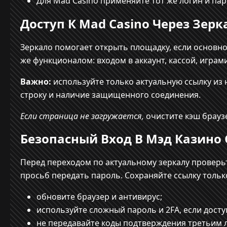
Для Mad Casino применяйте тот же логин и пар
Доступ К Mad Casino Через Зерк
Зеркало помогает открыть площадку, если основно
же функционалом: входом в аккаунт, кассой, играм
Важно:
используйте только актуальную ссылку из
строку и наличие защищенного соединения.
Если страница не загружается,
очистите кэш брауз
Безопасный Вход В Мэд Казино 
Перед переходом по актуальному зеркалу проверь
просьб передать пароль. Сохраняйте ссылку тольк
обновите браузер и антивирус;
используйте сложный пароль и 2FA, если досту
не передавайте коды подтверждения третьим 