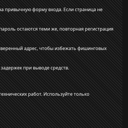
а привычную форму входа. Если страница не
и пароль остаются теми же, повторная регистрация
роверенный адрес, чтобы избежать фишинговых
 задержек при выводе средств.
технических работ. Используйте только