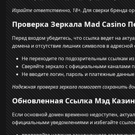
Играйте ответственно, 18+.
Для сверки бренда ор
Проверка Зеркала Mad Casino П
Перед входом убедитесь, что ссылка ведет на ак
домена и отсутствие лишних символов в адресной 
Не переходите по подозрительным ссылкам из 
Сверяйте зеркало с официальными каналами 
Не вводите логин, пароль и платежные данные
Надежная проверка зеркала помогает сохранить до
Обновленная Ссылка Мэд Казин
Если основной домен временно недоступен, актуал
официальными уведомлениями и избегайте ссылок 
проверяйте наличие защищенного соединения